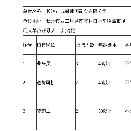
单位名称：长治市诚盛建国副食有限公司 统一社会信用代
单位地址：长治市西二环路南寨村口福
用人单位联系人： 姚玲艳 用人单
序号
招聘岗位
招聘人数
年龄要求
学
1
业务员
3
45以下
不
2
送货司机
2
45以下
不
3
装卸工
2
50以下
不