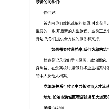
亲爱的
同学
们:
你们好!
首先向
你们
致以诚挚的祝
愿
!时光
荏苒,
重要的一步,开启新的人生旅程。
当前正是
身边,为你们提供全方位的服务和支持。
——如果需要转递档案,我们为您构筑“
档案是记录你们学习经历、政治面貌、
身利益。在您离校时,请做好毕业生档案转
管本人及他人档案。
党组织关系可转至中共长治市人才流
地址:长治市潞城区翟店镇潞阳大道双
邮编:047500