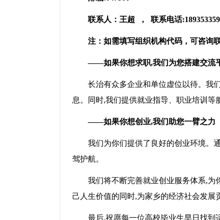
联系人：王超 ，
联系电话:189353359
注：如需填写组织机构代码，可咨询
——
如果你想求职
,我们为
您
搭建
交流
长治有众多企业和单位虚位以待。我们
息。同时,我们提供就业指导、职业培训等
——
如果你想创业
,我们助
您
一臂之力
我们
为你们提供了良好的创业环境。
驾护航。
我们将不断完善就业创业服务体系,为
己人生价值的同时,为
家乡
的经济社会发展
最后,祝愿每一位高校毕业生
早日找到