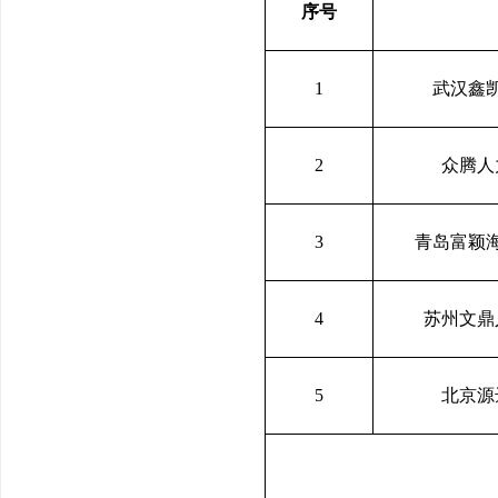
序号
1
武汉鑫
2
众腾人
3
青岛富颖
4
苏州文鼎
5
北京源