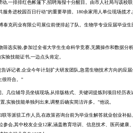
攒动,一排排红色帐篷下,招聘海报十分醒目。由市人社局与该校联
服务进校园百日行动”的重要举措。180余家用人单位现场揽才,
安博泰克药业有限公司展位前便排起了队。生物学专业应届毕业生
物筛选实验,参加过全省大学生生命科学竞赛,无菌操作和数据分析
实验技能证书,一边点头肯定。
克告诉记者,企业今年计划扩大研发团队,急需生物技术方向的应届
生很符合。”
热闹。几位辅导员坐镇现场,从排版格式、关键词提炼到项目经历表
置,实验技能单独列出来,调整后确实简洁许多。”他说。
妇联等派驻工作人员,在政策咨询台前为毕业生解答就业创业补
位参会,其中校友企业12家,涵盖教育培训、信息技术、医药健康