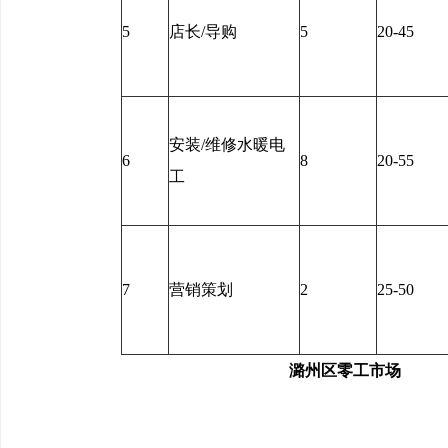
5
店长/导购
5
20-45
安装/维修水暖电
6
8
20-55
工
7
营销策划
2
25-50
潞州区零工市场