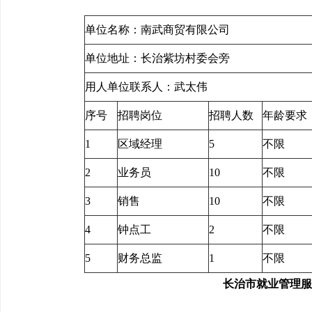
单位名称：南武商贸有限公司 统一社会信
单位地址：长治紫坊村委
用人单位联系人：武太伟 用人单位
序号
招聘岗位
招聘人数
年龄要求
1
区域经理
5
不限
2
业务员
10
不限
3
销售
10
不限
4
钟点工
2
不限
5
财务总监
1
不限
长治市就业管