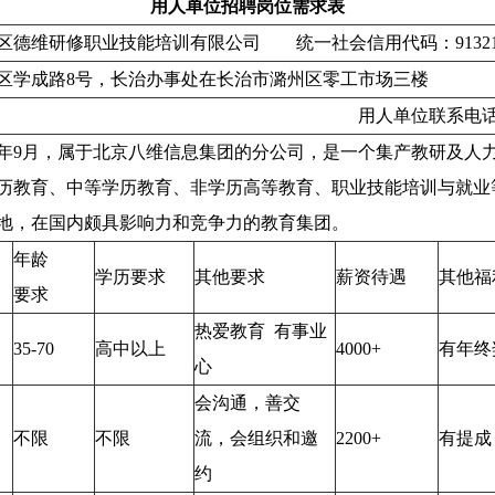
用人单位招聘岗位需求表
德维研修职业技能培训有限公司 统一社会信用代码：91321392
新区学成路8号，长治办事处在长治市潞州区零工市场三楼
：郭建法 用人单位联系电话：138355
19年9月，属于北京八维信息集团的分公司，是一个集产教研及人
历教育、中等学历教育、非学历高等教育、职业技能培训与就业
地，在国内颇具影响力和竞争力的教育集团。
年龄
学历要求
其他要求
薪资待遇
其他福
要求
热爱教育 有事业
35-70
高中以上
4000+
有年终
心
会沟通，善交
不限
不限
流，会组织和邀
2200+
有提成
约